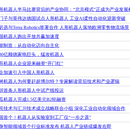
形机器人半马比赛背后的产业协同：“北京模式”正成为产业发展
门子与英伟达德国试点人形机器人 工业AI柔性自动化迎新突破
必选与Terra Robotics签署合作 人形机器人落地欧洲零售物流场景
国机器人跑出开放共赢加速度
能制造：从自动化迈向自主化
800亿顺德家电巨头，猛攻机器人
苏机器人企业迎来融资“开门红”
企加速引入中国人形机器人
树机器人为何要赶超博尔特？专家解读背后技术和产业逻辑
圳首条人形机器人中试产线投运
瓜机器人完成1.5亿美元B2轮融资
民技术与汇川技术成立战略联合小组 深化工业自动化领域合作
国首个！机器人从实验室到工厂仅“一步之遥”
身智能领域首个行业标准发布 机器人产业链或爆发在即