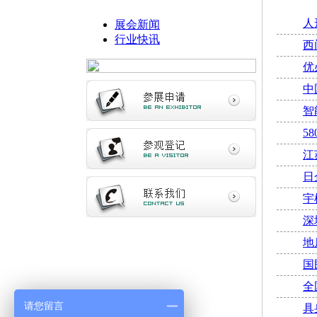
人
展会新闻
行业快讯
西
优
中
智
5
江
日
宇
深
地
国
全
请您留言
具