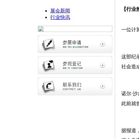
【行业
展会新闻
行业快讯
一位计
这部纪
社会造
诺尔·
此前就
据报道